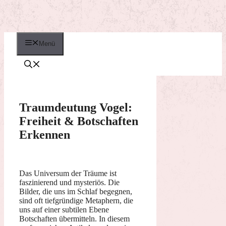
Menü
Traumdeutung Vogel:
Freiheit & Botschaften
Erkennen
Das Universum der Träume ist
faszinierend und mysteriös. Die
Bilder, die uns im Schlaf begegnen,
sind oft tiefgründige Metaphern, die
uns auf einer subtilen Ebene
Botschaften übermitteln. In diesem