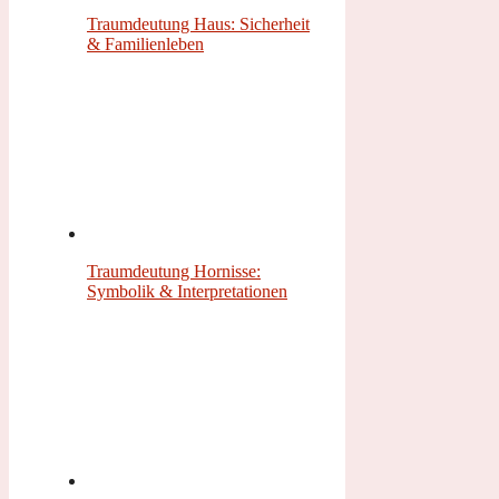
Traumdeutung Haus: Sicherheit
& Familienleben
Traumdeutung Hornisse:
Symbolik & Interpretationen