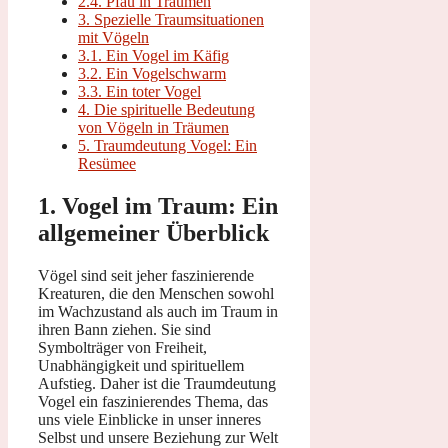
2.4. Pfau in Träumen
3. Spezielle Traumsituationen
mit Vögeln
3.1. Ein Vogel im Käfig
3.2. Ein Vogelschwarm
3.3. Ein toter Vogel
4. Die spirituelle Bedeutung
von Vögeln in Träumen
5. Traumdeutung Vogel: Ein
Resümee
1. Vogel im Traum: Ein
allgemeiner Überblick
Vögel sind seit jeher faszinierende
Kreaturen, die den Menschen sowohl
im Wachzustand als auch im Traum in
ihren Bann ziehen. Sie sind
Symbolträger von Freiheit,
Unabhängigkeit und spirituellem
Aufstieg. Daher ist die Traumdeutung
Vogel ein faszinierendes Thema, das
uns viele Einblicke in unser inneres
Selbst und unsere Beziehung zur Welt