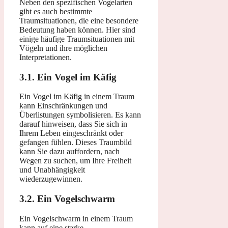
Neben den spezifischen Vogelarten
gibt es auch bestimmte
Traumsituationen, die eine besondere
Bedeutung haben können. Hier sind
einige häufige Traumsituationen mit
Vögeln und ihre möglichen
Interpretationen.
3.1. Ein Vogel im Käfig
Ein Vogel im Käfig in einem Traum
kann Einschränkungen und
Überlistungen symbolisieren. Es kann
darauf hinweisen, dass Sie sich in
Ihrem Leben eingeschränkt oder
gefangen fühlen. Dieses Traumbild
kann Sie dazu auffordern, nach
Wegen zu suchen, um Ihre Freiheit
und Unabhängigkeit
wiederzugewinnen.
3.2. Ein Vogelschwarm
Ein Vogelschwarm in einem Traum
kann auf eine starke