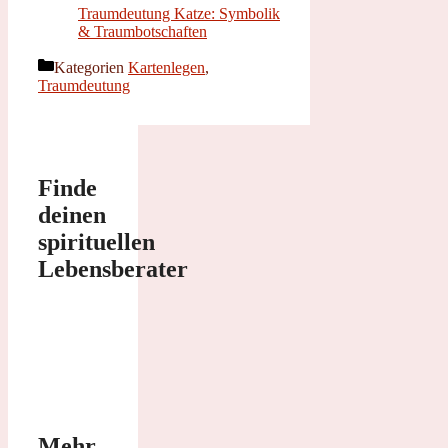
Traumdeutung Katze: Symbolik
& Traumbotschaften
Kategorien
Kartenlegen
,
Traumdeutung
Finde
deinen
spirituellen
Lebensberater
Mehr