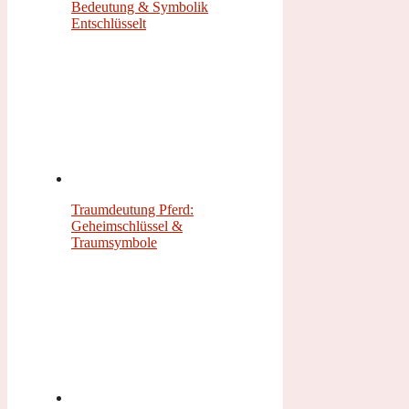
Bedeutung & Symbolik
Entschlüsselt
Traumdeutung Pferd:
Geheimschlüssel &
Traumsymbole