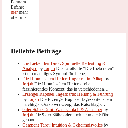
Partnern.
Erfahre
hier
mehr
über uns.
Beliebte Beiträge
Die Liebenden Tarot: Spirituelle Bedeutung &
Analyse
by
Jorjah
Die Tarotkarte "Die Liebenden"
ist ein mächtiges Symbol für Liebe,…
Die Himmlischen Helfer: Engelsrat im Alltag
by
Jorjah
Die Himmlischen Helfer sind ein
faszinierendes Konzept, das in verschiedenen…
Erzengel Raphael Tageskarte: Heilung & Führung
by
Jorjah
Die Erzengel Raphael Tageskarte ist ein
mächtiges Orakelwerkzeug, das Ratschläge…
9 der Stäbe Tarot: Wachsamkeit & Ausdauer
by
Jorjah
Die 9 der Stäbe oder auch neun der Stäbe
genannt,…
Gempent Tarot: Intuition & Geheimnisvolles
by