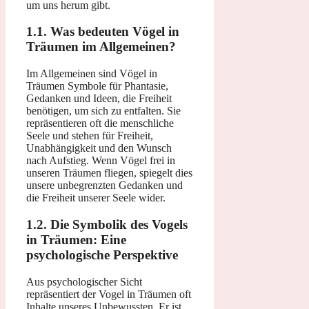
um uns herum gibt.
1.1. Was bedeuten Vögel in
Träumen im Allgemeinen?
Im Allgemeinen sind Vögel in
Träumen Symbole für Phantasie,
Gedanken und Ideen, die Freiheit
benötigen, um sich zu entfalten. Sie
repräsentieren oft die menschliche
Seele und stehen für Freiheit,
Unabhängigkeit und den Wunsch
nach Aufstieg. Wenn Vögel frei in
unseren Träumen fliegen, spiegelt dies
unsere unbegrenzten Gedanken und
die Freiheit unserer Seele wider.
1.2. Die Symbolik des Vogels
in Träumen: Eine
psychologische Perspektive
Aus psychologischer Sicht
repräsentiert der Vogel in Träumen oft
Inhalte unseres Unbewussten. Er ist