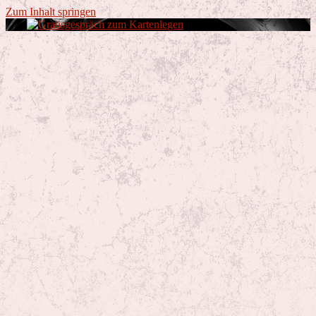
Zum Inhalt springen