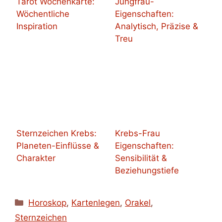
Tarot Wochenkarte:
Jungfrau-
Wöchentliche
Eigenschaften:
Inspiration
Analytisch, Präzise &
Treu
Sternzeichen Krebs:
Krebs-Frau
Planeten-Einflüsse &
Eigenschaften:
Charakter
Sensibilität &
Beziehungstiefe
Kategorien
Horoskop
,
Kartenlegen
,
Orakel
,
Sternzeichen