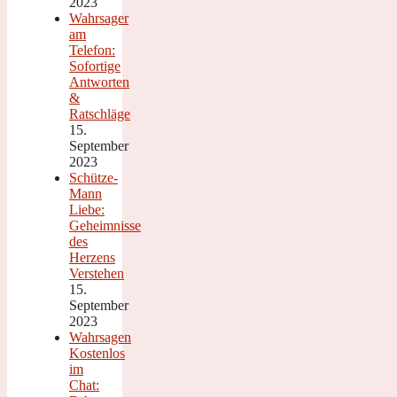
2023
Wahrsager
am
Telefon:
Sofortige
Antworten
&
Ratschläge
15.
September
2023
Schütze-
Mann
Liebe:
Geheimnisse
des
Herzens
Verstehen
15.
September
2023
Wahrsagen
Kostenlos
im
Chat: