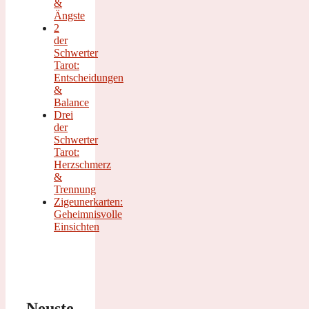
&
Ängste
2
der
Schwerter
Tarot:
Entscheidungen
&
Balance
Drei
der
Schwerter
Tarot:
Herzschmerz
&
Trennung
Zigeunerkarten:
Geheimnisvolle
Einsichten
Neuste