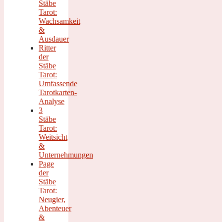
Stäbe
Tarot:
Wachsamkeit
&
Ausdauer
Ritter
der
Stäbe
Tarot:
Umfassende
Tarotkarten-
Analyse
3
Stäbe
Tarot:
Weitsicht
&
Unternehmungen
Page
der
Stäbe
Tarot:
Neugier,
Abenteuer
&