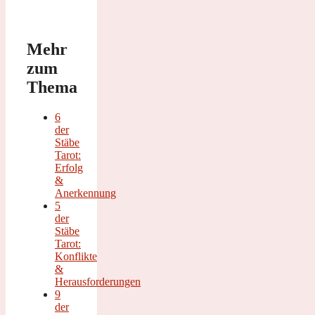
Mehr
zum
Thema
6
der
Stäbe
Tarot:
Erfolg
&
Anerkennung
5
der
Stäbe
Tarot:
Konflikte
&
Herausforderungen
9
der