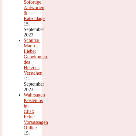
Sofortige
Antworten
&
Ratschläge
15.
September
2023
Schütze-
Mann
Liebe:
Geheimnisse
des
Herzens
Verstehen
15.
September
2023
Wahrsagen
Kostenlos
im
Chat:
Echte
Voraussagen
Online
15.